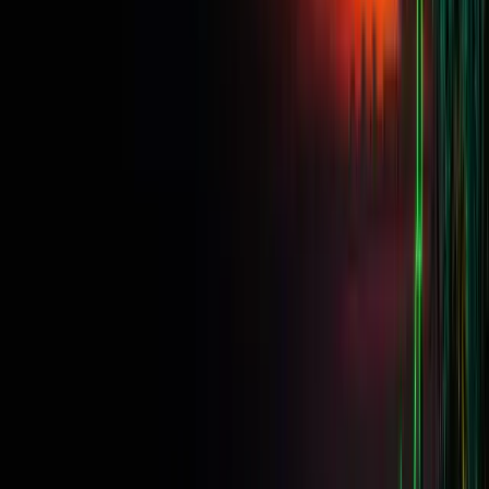
Empezar Desafío
Realizamos el reembolso de la cuota con el primer pago
·
No hay
ninguna tarjeta guardada
·
Sin cargos recurrentes
desafíos
Perfecto para empezar
$5,000
tamaño de la cuenta
Objetivo de beneficios
8% + 5%
Pérdida máxima diaria
5%
Pérdida máxima
10%
Reparto de beneficios
Hasta un 90 %
Por defecto 80/20 · 90 % al
checkout
Límite de tiempo
Ninguno
$49
reembolsado con el primer payout
Empezar $5K · $49