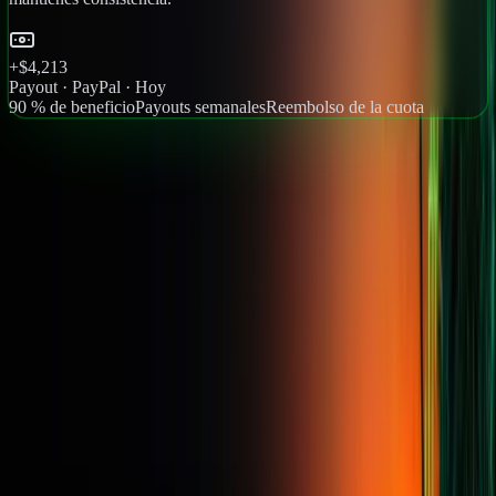
+$4,213
Payout · PayPal · Hoy
90 % de beneficio
Payouts semanales
Reembolso de la cuota