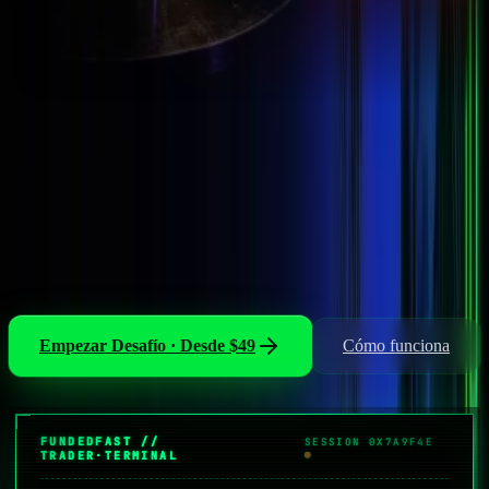
SEDE EN EUROPA · MALTA
Consigue hasta
$400K
de financiación
Desafíos de prop trading desde
$49
Sin límite de tiempo. Sin instrumentos restringidos. Quédate con el
80 % por defecto, hasta el 90 % con la mejora en el checkout. Pago
semanal, cuota de inscripción reembolsada con tu primer payout.
Empezar Desafío · Desde $49
Cómo funciona
$49 de inscripción
· reembolsados con tu primer payout
FUNDEDFAST //
SESSION 0X7A9F4E
TRADER·TERMINAL
●