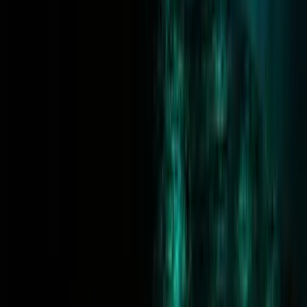
Iván G. — Spain
2750 euro Already withdrawn