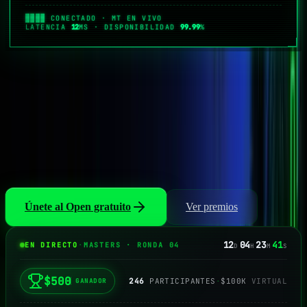
▓▓▓▓
CONECTADO · MT EN VIVO
LATENCIA
12
MS ·
DISPONIBILIDAD
99.99
%
COMPETICIÓN DE TRADING
Gana hasta
$500
en efectivo
Cada mes
El Open se celebra cada dos semanas. Inscripción totalmente
gratuita. O compite en el Masters mensual por premios de hasta
$500 en efectivo. No requiere compra.
Únete al Open gratuito
Ver premios
12
04
23
41
EN DIRECTO
·
MASTERS · RONDA 04
D
H
M
S
$500
246
PARTICIPANTES
·
$100K
VIRTUAL
GANADOR