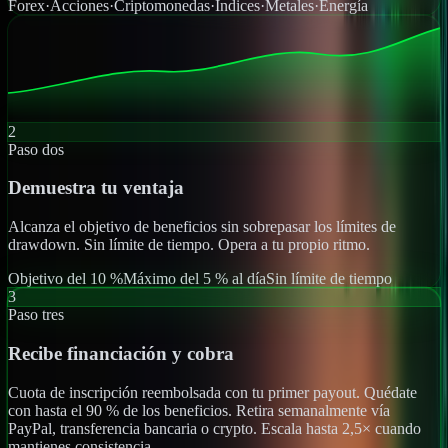
Forex
·
Acciones
·
Criptomonedas
·
Índices
·
Metales
·
Energía
2
Paso dos
Demuestra tu ventaja
Alcanza el objetivo de beneficios sin sobrepasar los límites de
drawdown. Sin límite de tiempo. Opera a tu propio ritmo.
Objetivo del 10 %
Máximo del 5 % al día
Sin límite de tiempo
3
Paso tres
Recibe financiación y cobra
Cuota de inscripción reembolsada con tu primer payout. Quédate
con hasta el 90 % de los beneficios. Retira semanalmente vía
PayPal, transferencia bancaria o crypto. Escala hasta 2,5× cuando
mantienes consistencia.