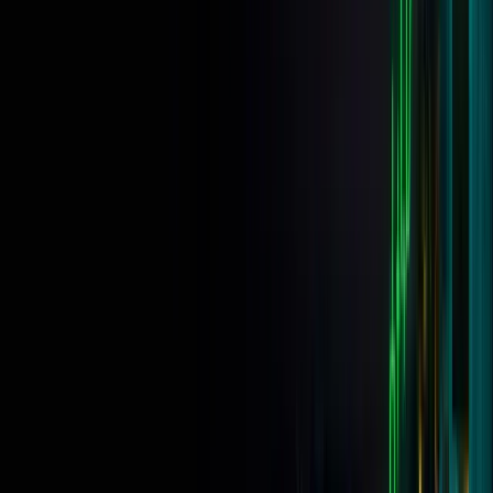
Pérdida máxima
10%
Reparto de beneficios
Hasta un 90 %
Por defecto 80/20 · 90 % al
checkout
Límite de tiempo
Ninguno
$1,799
reembolsado con el primer payout
Empezar $400K · $1,799
Realizamos el reembolso de la cuota con el primer pago
·
No hay
ninguna tarjeta guardada
·
Sin cargos recurrentes