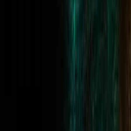
Emanuele E — Italy
Funded, 1000 euro withdrawn
Open
GRATIS