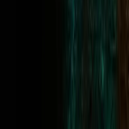
1.er puesto
$25
en efectivo
2.º puesto
$20
en efectivo
3.er puesto
$15
en efectivo
Únete al Open
Masters
$49 INSCRIPCIÓN
1.º Premio
$500
en efectivo