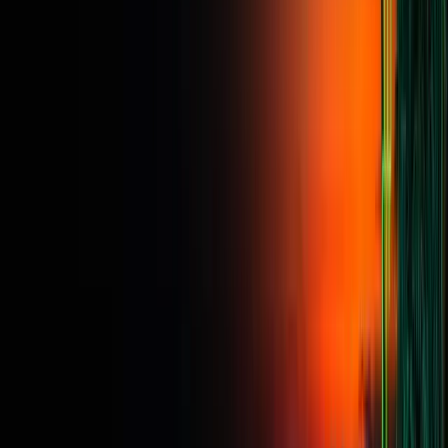
Fase 1
Evaluación
Financiado
Cuenta real
Apalancamiento
1:50
1:100
Límite de tiempo
Ilimitado
Ilimitado
Días mínimos
3 días
5 días
Máximo diario
$2,500 (5 %)
$2,500 (5 %)
Pérdida máxima
$5,000 (10 %)
$5,000 (10 %)
Objetivo
$5,000 (10 %)
Hasta un 90 %
Predeterminado: 80/20 · 90 % disponible al checkout
Cuota de inscripción · Cuenta de $50,000
$399
único · reembolsado con el primer payout