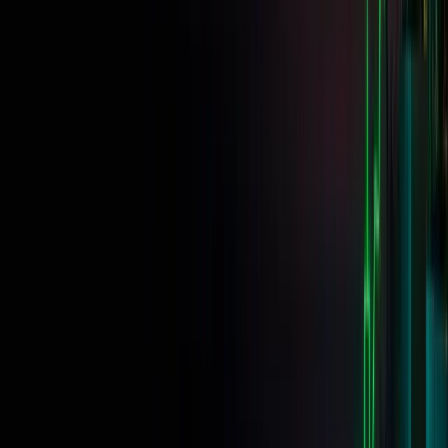
Realizamos el reembolso de la cuota con el primer pago
·
No hay
ninguna tarjeta guardada
·
Sin cargos recurrentes
★ El más elegido
Riesgo / recompensa equilibrados
$50,000
tamaño de la cuenta
Objetivo de beneficios
8% + 5%
Pérdida máxima diaria
5%
Pérdida máxima
10%
Reparto de beneficios
Hasta un 90 %
Por defecto 80/20 · 90 % al
checkout
Límite de tiempo
Ninguno
$299
reembolsado con el primer payout
Empezar $50K · $299
Realizamos el reembolso de la cuota con el primer pago
·
No hay
ninguna tarjeta guardada
·
Sin cargos recurrentes
Traders avanzados
$400,000
tamaño de la cuenta
Objetivo de beneficios
8% + 5%
Pérdida máxima diaria
5%