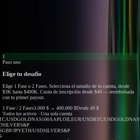
días vía PayPal, transferencia bancaria o crypto. Sin esperas, sin
retrasos.
Payouts semanales · escala hasta 2,5×
CÓMO FUNCIONA
Ver Desafíos
Tres pasos hacia una
cuenta financiada
.
1
Paso uno
Elige tu desafío
Elige 1 Fase o 2 Fases. Selecciona el tamaño de tu cuenta, desde
$3K hasta $400K. Cuota de inscripción desde $49 — reembolsada
con tu primer payout.
1 Fase / 2 Fases
3.000 $ → 400.000 $
Desde 49 $
Todos tus activos · Una sola cuenta
/USD
GOLD
NAS100
AAPL
OIL
EUR/USD
BTC/USD
GOLD
NAS10
USD
SILVER
S&P
GAS
GBP/JPY
ETH/USD
SILVER
S&P
GAS