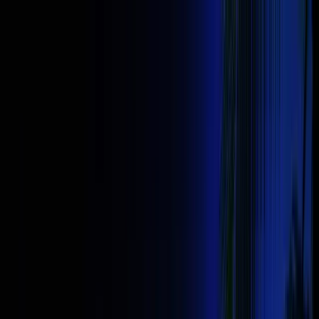
20% de descuento en todos los desafíos con el código
Ofertas flash semanales con hasta
50%
de
FAST20
Copiar
descuento — solo en
Discord
Desbloquea las Ofertas Flash
Ver
desafíos
Desafíos
Comparar
Promociones
Competición
Aprende