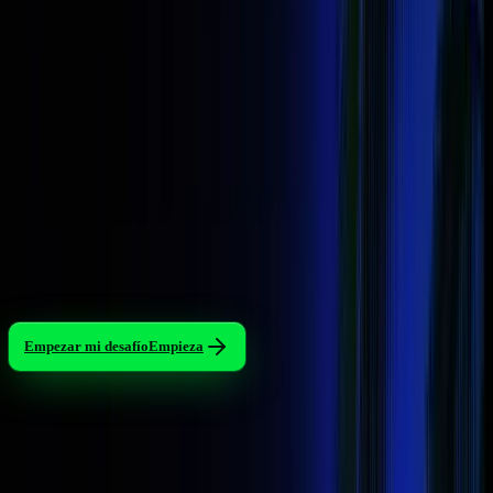
ES
Únete como afiliado
Acceder
Empezar mi desafío
Empieza