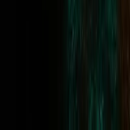
Gratis para clientes existentes
¿Compraste un desafío en los últimos 30 días? Tu inscripción es
gratis.
Inscríbete al Masters
01
Calendario económico
Noticias de gran repercusión, por
divisa
02
Horario del mercado de divisas
¿Qué sesión está abierta
ahora?
03
Calculadora del tamaño de posición
Adapta el tamaño
de la operación a tu nivel de riesgo
04
Calculadora de drawdown
Lleva un control del límite