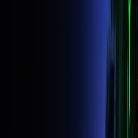
Desde
$49
·
Hasta
$400K
financiados
·
Quédate el
90 %
·
Todos los
activos
Confían en nosotros