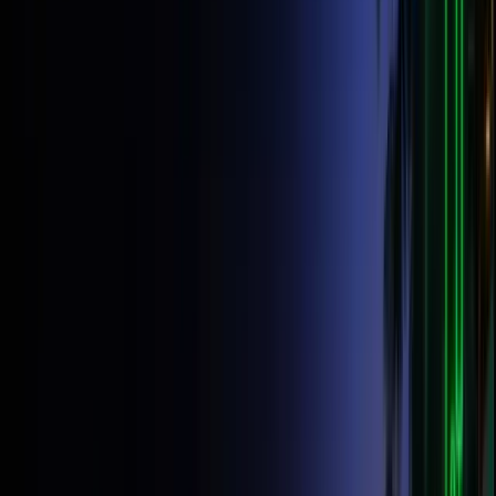
Excelente
4.4
Opiniones de los usuarios
Investing
.com
4.5
Análisis exhaustivo
FXStreet
Destacado
Lista de mejores prop firms
FXVerify
Verificado
Reseña de prop firm
DailyForex
4.0
Reseña detallada
Confían en nosotros