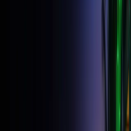
TP
4.4
Inv
4.5
FXS
DEST
FXV
VERIF
DF
4.0
$49
Desde solo