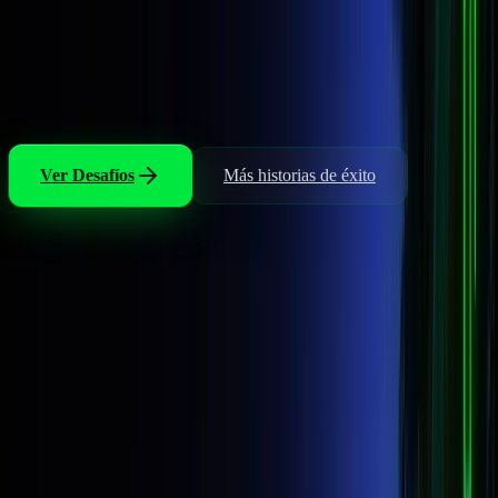
Nuno aprobó su desafío 2 Fases en menos de tres semanas. Su
primer payout llegó a PayPal el lunes siguiente. Sin retrasos, sin
comisiones ocultas, sin sorpresas.
FH
Felix H — Germany
2 Fases · Portugal ·
+$4.213
Ver Desafíos
Más historias de éxito