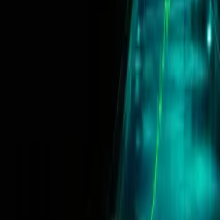
+356 2778 0805
Opiniones de traders
Trustpilot
FundedFast Reviews Verified by FXVerify
Descarga en el
App Store
Descárgalo en
Google Play
Producto
Desafíos
Cómo funciona
Preguntas frecuentes
Glosario
Promociones
Competición