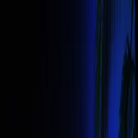
20% de descuento en todos los desafíos con el código
Ofertas flash semanales con hasta
50%
de
FAST20
Copiar
descuento — solo en
Discord
Desbloquea las Ofertas Flash
Ver
desafíos
Desafíos
Comparar
Promociones
Competición
Aprende