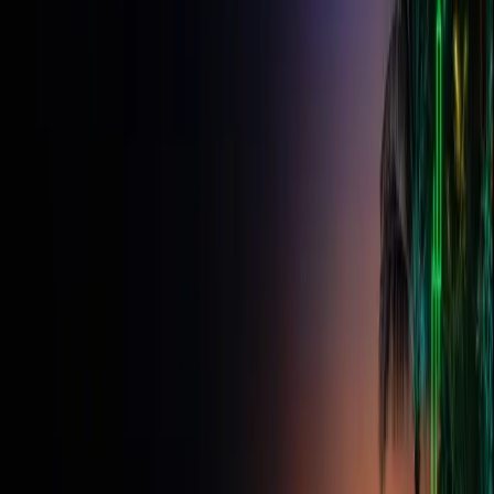
una a otra de las cinco representaciones a la vez, lo cual es
importante porque las plataformas no se ponen de acuerdo: algunas
aceptan 0,25, mientras que otras esperan 25 000 unidades para la
misma posición.
Cómo elegir el tamaño de lote en una
cuenta de desafío
En un desafío FundedFast o en una cuenta financiada —ambas son
cuentas de trading simuladas—, la pérdida máxima diaria es del 5 %
de tu saldo inicial y la pérdida total máxima es del 10 % de tu saldo
inicial, que se eleva al 20 % si has comprado el complemento de
drawdown en una cuenta que cumpla los requisitos. El tamaño de
lote es lo que relaciona el movimiento del precio con ese límite: en
una cuenta de 50 000, el límite diario del 5 % es de 2 500, así que
un solo lote estándar con un stop de 30 pips pone en juego unos
300, mientras que cinco lotes estándar con el mismo stop ponen en
juego 1.500, más de la mitad del límite diario en una sola operación.
Esta sección ofrece información educativa sobre cómo influyen los
tamaños de lote en los límites de pérdidas en una cuenta de
evaluación simulada. No se trata de asesoramiento financiero ni de
una recomendación para operar con ningún tamaño de lote.