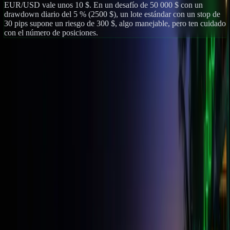
EUR/USD vale unos 10 $. En un desafío de 50 000 $ con un
drawdown diario del 5 % (2500 $), un lote estándar con un stop de
30 pips supone un riesgo de 300 $, algo manejable, pero ten cuidado
con el número de posiciones.
¿Qué es el tamaño de lote en Forex?
Un lote es la unidad en la que se opera en el mercado de divisas. Un
lote estándar equivale a 100 000 unidades de la divisa base, un
minilote a 10 000, un microlote a 1 000 y un nanolote a 100. El lote
que elijas determina cuánto vale un pip de movimiento, por lo que el
mismo cambio de precio produce un resultado muy diferente en un
microlote que en uno estándar.
Conversión entre tamaños de lote
Cada paso que bajas en la escala supone una división por diez, lo
que hace que la conversión sea más una operación aritmética que
una simple consulta.
1 estándar = 10 mini = 100 micro = 1 000 nano = 100 000 unidades
Así que 0,25 lotes estándar son 2,5 mini o 25 micro, y 40 000
unidades son 0,4 estándar. El conversor de arriba te permite pasar de