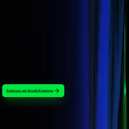
ES
Únete como afiliado
Acceder
Empezar mi desafío
Empieza