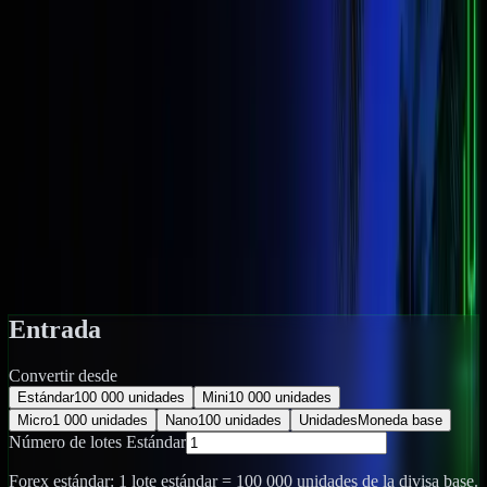
Todas las herramientas
Calculadora del tamaño de
lote
Convierte entre lotes estándar, mini, micro y nano con un solo toque.
Introduce cualquier tipo de lote o número de unidades y descubre
todos los equivalentes.
Entrada
Convertir desde
Estándar
100 000 unidades
Mini
10 000 unidades
Micro
1 000 unidades
Nano
100 unidades
Unidades
Moneda base
Número de lotes Estándar
Forex estándar:
1 lote estándar = 100 000 unidades de la divisa base.