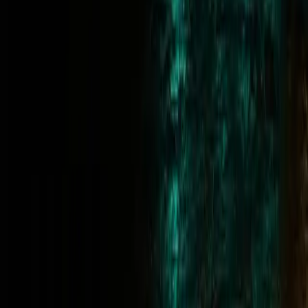
Aceptamos
Visa
Mastercard
PayPal
Crypto
Transferencia bancaria
VISA
PayPal
Idiomas
·
·
·
·
·
·
·
EN
PT-BR
ES
IT
DE
FR
JA
ID
Apariencia
Theme
Aviso de riesgo
Todos los contenidos y servicios ofrecidos a través de este sitio web
tienen exclusivamente fines educativos e informativos relacionados
con la simulación de los mercados financieros y no constituyen
asesoramiento de inversión, recomendaciones comerciales ni una
invitación a operar realmente en los mercados financieros.
FundedFast es el nombre comercial de Memento Enterprises
Limited, una empresa que no opera como bróker, no acepta
depósitos y no facilita la negociación de instrumentos financieros
reales. Nuestra plataforma proporciona un entorno de trading
simulado basado en infraestructura técnica y flujos de datos
procedentes de proveedores de liquidez terceros.
Restricciones jurisdiccionales
La información y los servicios que se ofrecen en este sitio web no