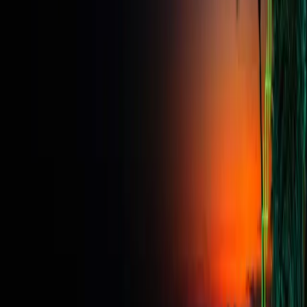
Preguntas frecuentes sobre el tamaño de
los lotes
¿Qué es un lote estándar en el mercado de divisas?
Un lote estándar equivale a 100 000 unidades de la divisa base. En
un par cotizado en la divisa de tu cuenta, cada pip vale más o menos
10, lo que lo convierte en la unidad de referencia con respecto a la
cual se definen los demás tamaños.
¿Cuántas unidades tienen un lote mini, un lote
micro y un lote nano?
Un mini lote son 10 000 unidades, un micro lote son 1 000 y un
nano lote son 100. Cada nivel es una décima parte del anterior, así
que un lote estándar equivale a 10 mini lotes, 100 micro lotes o 1
000 nano lotes.
¿Cómo convierto lotes a unidades?
Multiplica los lotes estándar por 100 000. Así, 0,5 lotes estándar son
50 000 unidades y 2,5 lotes estándar son 250 000. Para hacerlo al