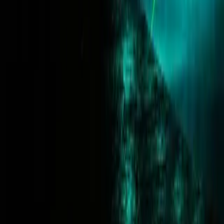
Comparar prop firms
Prop firms por país
Aprende
Estrategias de trading
Gestión de riesgos
Educación en trading por cuenta propia
Empresa
Quiénes somos
Afiliados
Login del partner
Testimonios
Contacto
Comunidad de Discord
Aviso legal
Términos y condiciones
Política de privacidad
Política de cookies
Eliminar cuenta
T&C del concurso
Política editorial