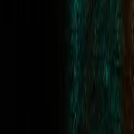
están dirigidos ni destinados a personas que se encuentren en
jurisdicciones en las que el acceso a dicho contenido o la
participación en operaciones simuladas infringan las leyes o
normativas locales. Los usuarios son los únicos responsables de
conocer y cumplir las leyes que les sean aplicables en su país de
residencia. La participación en los servicios de FundedFast puede
estar restringida o ser totalmente inaccesible en jurisdicciones que se
consideren incompatibles con nuestro marco de cumplimiento.
Cualquier intento de eludir estas restricciones puede dar lugar a la
cancelación del servicio y a la pérdida del acceso.
Sanciones, lucha contra el blanqueo de capitales y la financiación
del terrorismo
Memento Enterprises Limited cumple con las normas
internacionales de cumplimiento normativo, incluidos los regímenes
de sanciones aplicables, las obligaciones en materia de lucha contra
el blanqueo de capitales (AML) y los protocolos de lucha contra la
financiación del terrorismo (CFT). Mantenemos una política de
tolerancia cero ante cualquier comportamiento financiero ilegal y
realizamos revisiones periódicas para garantizar el pleno
cumplimiento normativo. Al utilizar nuestros servicios, reconoces y
aceptas nuestros protocolos de cumplimiento normativo y confirmas
que no te encuentras en ninguna región sancionada o sujeta a
restricciones, ni estás vinculado a ninguna de ellas.