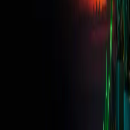
revés, divide el número de unidades por 100 000. El conversor de
arriba te muestra todas las representaciones a la vez.
¿Qué significa 0,01 lotes?
Es un microlote, o sea, 1.000 unidades de la divisa base. Es el
tamaño de lote más pequeño que aceptan muchas plataformas y
equivale aproximadamente a 0,10 por pip en un par cotizado en la
divisa de tu cuenta.
¿El tamaño de lote es lo mismo que el tamaño de
posición?
Están relacionados, pero no son lo mismo. El tamaño de posición es
la decisión sobre el riesgo, que se calcula a partir del saldo de tu
cuenta, el porcentaje que estás arriesgando y la distancia de tu stop.
El tamaño de lote es la unidad en la que se expresa esa decisión
cuando realizas la orden.
¿Qué tamaño de lote debería usar en un desafío de
prop firm?
Es la que mantiene un stop-out total dentro del límite de riesgo que
te has marcado, que depende del tamaño de tu cuenta y de la