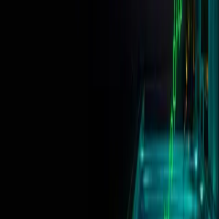
distancia del stop, en lugar de basarse en una recomendación fija.
Calcula primero el tamaño de posición y, después, conviértelo a la
unidad de lote que utilice tu plataforma.
¿Por qué mi plataforma pide «unidades» en lugar
de «lotes»?
Las convenciones varían según la plataforma y el tipo de
instrumento. Algunas hojas de orden aceptan directamente 0,25
lotes, mientras que otras requieren 25 000 unidades para la misma
posición. Introducir una cantidad incorrecta es una forma muy fácil
de operar con un volumen diez veces mayor del que pretendías.
¿Esta calculadora del tamaño de lote es gratis?
Sí. Es gratis y no hace falta crear una cuenta. Nada de lo que
introduzcas se guarda ni se envía a ningún sitio; la conversión se
realiza íntegramente en tu navegador.
Memento Enterprises Limited
55, Tri Ir-Ruzell, ATD 1500
Attard, Malta