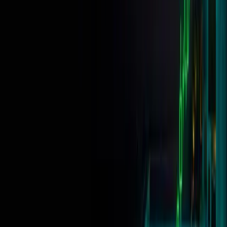
われるためです。同率の勝ちと負けが交互に繰り返され
ると、口座残高は開始時点を下回ったままになります。
プロップファームの口座で複利運用すべきでしょ
うか？
これは、利益配分や支払いの取り扱い方法など、会社や
口座ごとに異なるルールに左右されるため、勝手に推測
するのではなく、ご自身の条件を確認しておくことをお
勧めします。計算上、残高が増えるにつれてポジション
サイズを拡大すると、固定の損失許容枠がより早く消費
されてしまうという事実があります。
単利と複利の違いは何ですか？
単利計算では、各期間の収益率が元本に対して計算され
るため、曲線は直線になります。一方、複利計算では、
累積残高に対して計算されるため、曲線は上向きに湾曲