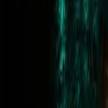
アカウントを削除する
コンペティションの利用規約
編集方針
決済可能
Visa
Mastercard
PayPal
Crypto
銀行振込
VISA
PayPal
言語
·
·
·
·
·
·
·
EN
PT-BR
ES
IT
DE
FR
JA
ID
外観
Theme
リスク開示
本ウェブサイトを通じて提供されるすべてのコンテンツ
およびサービスは、金融市場のシミュレーションに関連
する教育および情報提供のみを目的としており、投資助
言、業務上の推奨、または実際の金融取引を行うための
勧誘を構成するものではありません。FundedFastは、
Memento Enterprises Limitedの商号であり、同社はブロー