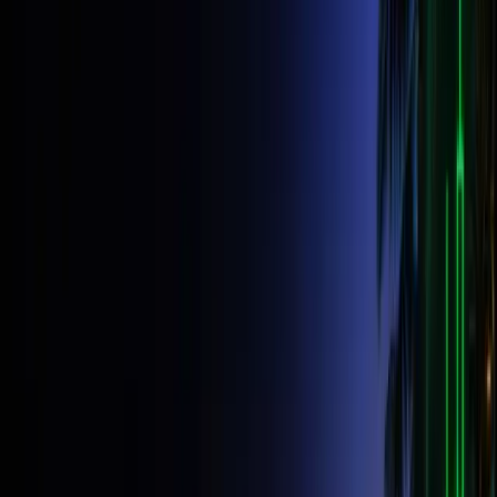
複利とは、収益を再投資することで、各期間の利益が前
回よりも大きな元本に基づいて計算される仕組みです。
元本10,000で月利5％の場合、500が加算されます。次へ続
く月も5％の利回りで計算されるため、元本10,500から525
が加算されます。この効果は当初はわずかですが、時間
の経過とともに大きくなります。そのため、最終的な金
額を決定する上で、利率そのものよりも期間の数の方が
重要になるのです。
配合処方
1つの式で投影全体をカバーします。計算機はこれを各期
間ごとに適用し、累積残高を表示します。
最終残高 ＝ 初期残高 × (1 + 月利) ^ 月数
指数こそが、成長曲線が直線的に上昇するのではなく、