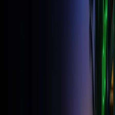
上向きに曲線を描く理由です。成長率を2倍にすると、各
期間ごとの増加分はおおよそ2倍になりますが、期間数を
2倍にすると、その乗数は2乗になります。また、これ
が、予測期間が長くなるほど、その予測の意義が薄れて
いく理由でもあります。
なぜ実口座は「カーブ」に従わないの
か
この計算式は毎月同じリターンが得られることを前提と
していますが、実際の取引はそうはいきません。損失が
出た月は、単に利益が出た月の「ペースが落ちた」状態
というわけではありません。それにより、その後の各月
の複利計算の基数が減少するため、損失を挽回するため
に必要な額は、パーセンテージで言えば損失額よりも大
きくなります。資金の引き出しについても同様です。 こ