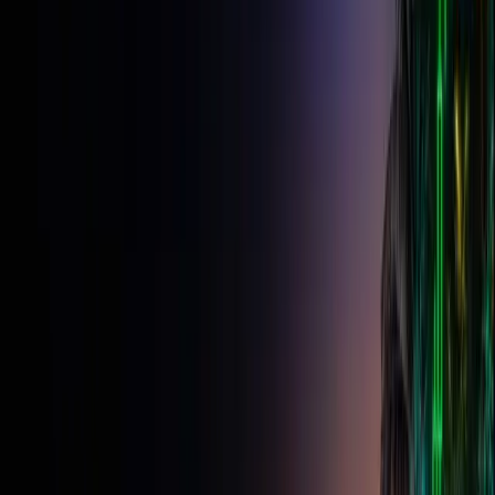
の計算結果は、予測としてではなく、一定の利回りがど
のような結果をもたらすかを示す算術的な例として捉え
てください。
チャレンジ口座での複利運用
「FundedFast」チャレンジおよび資金提供済み口座（いず
れもシミュレーターによる模擬取引口座）では、日次損
失の最大値は初期残高の5％、総損失の上限は初期残高の
10％となっています。ただし、対象となる口座でドロー
ダウン・アドオンを購入した場合は、総損失の上限が
20％に引き上げられます。 これらの制限は、直近のエク
イティ残高ではなく初期残高を基準として設定されてい
るため、利益が出ても下限が引き上げられることはあり
ません。したがって、毎月より大きなポジションを必要
とする複利運用プランでは、規模が拡大するにつれて、
同じ固定枠をより早く使い切ることになります。