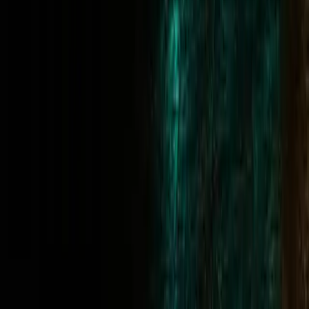
カーとして営業しておらず、預託金を受け入れず、実際
の金融商品の取引を仲介することもありません。当社の
プラットフォームは、技術的インフラおよび第三者の流
動性プロバイダーから提供されるデータフィードに基づ
く、シミュレーション取引環境を提供します。
管轄上の制限
本ウェブサイト上で提供される情報およびサービスは、
当該コンテンツへのアクセスまたはシミュレーション取
引への参加が現地の法令に違反する管轄区域に所在する
個人を対象としたものではありません。 ユーザーは、居
住国において適用される法令を理解し、これを遵守する
責任を単独で負うものとします。FundedFastのサービスへ
の参加は、当社のコンプライアンス体制と相容れないと
判断された管轄区域において、制限されるか、または完
全に利用できない場合があります。これらの制限を回避