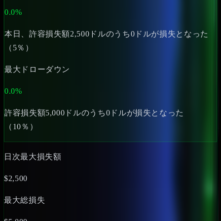
0.0
%
本日、許容損失額2,500ドルのうち0ドルが損失となった
（5％）
最大ドローダウン
0.0
%
許容損失額5,000ドルのうち0ドルが損失となった
（10％）
日次最大損失額
$2,500
最大総損失