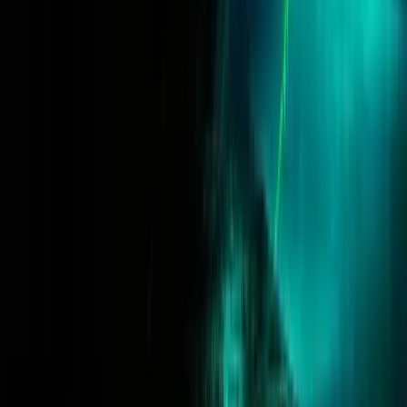
ルールを掲載しています。勝手に推測するのではなく、
セッション開始前に必ずそちらをご確認ください。
このカレンダーには、指数、商品、CFDも含まれ
ていますか？
はい、間接的にはそうです。このカレンダーでは、マク
ロ経済指標が発表される経済圏ごとに一覧表示されてい
るため、通常、同じ指標が当該経済圏の株価指数や通
貨、およびそれらを基準に価格が設定されるCFDに影響
を与えます。また、米国のデータは金取引を行うトレー
ダーからも広く注目されています。このカレンダーは企
業業績ではなくマクロ経済指標を掲載しているため、企
業の決算発表日は含まれていません。
Memento Enterprises Limited
55, Tri Ir-Ruzell, ATD 1500