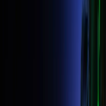
おいて最も注目される月次発表の一つで、発表日はかな
り前から公表されるため、計画を立てやすいのが特徴で
す。他の経済圏の雇用データも、その経済圏の通貨を同
様に動かす傾向がありますが、反応はより小さいことが
多いです。
EUR/USDが雇用統計にどう反応したかを見
る
。
インフレと成長に関するデータ
消費者物価指数（CPI）、GDP、小売売上高は、トレー
ダーが中央銀行の次の一手をどう予想するかに影響しま
す。インフレ指標は、予想から外れると数分でその通貨
全体の価格を再評価させることがあります。これは金利
期待そのものを変えるためであり、単なるセッションの
ムードの変化ではありません。
タカ派とハト派
は、こう
した期待が織り込まれる際に使われる用語です。