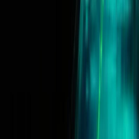
あります。 対象となる口座でドローダウン・アドオンを
購入している場合、総損失の上限は20％となります。リ
リースを取引する前に、ご自身の口座に適用される制限
を確認してください。
プロップファームのチャレンジにおいて、影響力
の大きいニュースが発表されている最中に取引を
行うことは可能ですか？
ルールは会社ごとに異なり、これは「レッドフラグ」が
設定されたニュース発表の前に確認すべき詳細事項で
す。 ニュースに基づく取引を全面的に許可している企業
もあれば、主要な経済指標の発表前後の短い期間内に新
規ポジションの開設を制限している企業、あるいはその
期間中に得られた利益を割り引く企業もあります。
FundedFastは、FundedFastの利用規約ページの「取引ルー
ル」セクションに、独自のニュース取引に関する現行