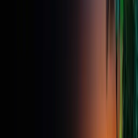
に与える影響
「FundedFastチャレンジ」および「ファンデッド口座」
は、いずれもシミュレーターによる模擬取引口座です
が、これらの口座における日次損失額の最大値は初期残
高の5％、総損失額の上限は初期残高の10％となっていま
す。ただし、対象となる口座で「ドローダウン・アドオ
ン」を購入した場合は、総損失額の上限が20％に引き上
げられます。 これらはいずれも、ピーク時のエクイティ
を追跡する方式ではなく、初期残高を基準として設定さ
れた固定の閾値であり、いずれも口座のエクイティに対
してチェックされます。未決済ポジションの未実現損失
は、取引が決済された時点だけでなく、取引が継続して
いる間もカウントされます。不利な方向に急変した後、
回復したとしても、その変動が閾値を超えた瞬間には制
限に抵触する可能性があります。 日次カウンターはUTC