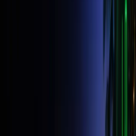
中央銀行の金利決定
金利決定は声明とともに発表され、多くの場合記者会見
も行われるため、最大の値動きは見出しが出た後にかな
り遅れて発生することがあります。決定自体は通常事前
に織り込まれており、反応はそれに伴うガイダンスから
生じます。
EUR/USDがFRBの金利決定にどう反応したか
を見る
。
イベントごとの反応の測定
非農業部門雇用者数発表後のEUR/USD
FRBの決定後のEUR/USD
ECBの決定後のEUR/USD
イングランド銀行の発表後のGBP/USD
日銀の政策決定後の米ドル／円相場
カナダ銀行の政策決定後のUSD/CAD