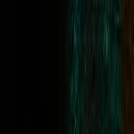
個人を対象としたものではありません。 ユーザーは、居
住国において適用される法令を理解し、これを遵守する
責任を単独で負うものとします。FundedFastのサービスへ
の参加は、当社のコンプライアンス体制と相容れないと
判断された管轄区域において、制限されるか、または完
全に利用できない場合があります。これらの制限を回避
しようとするいかなる試みも、サービスの停止およびア
クセス権の喪失につながる可能性があります。
制裁、AMLおよびCFT
Memento Enterprises Limitedは、適用される制裁措置、マ
ネーロンダリング防止（AML）義務、およびテロ資金供
与対策（CFT）プロトコルを含む、国際的なコンプライア
ンス基準を遵守しています。当社は違法な金融行為に対
して一切の容赦を許さない姿勢を貫き、規制への完全な
準拠を確保するため、定期的な見直しを実施していま