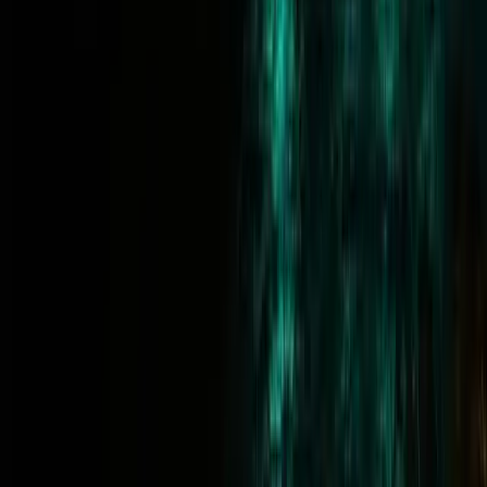
用語集
キャンペーン
コンペティション
プロップファームを比較
国別プロップファーム
学ぶ
取引戦略
プロップトレーディングの教育
会社
会社概要
アフィリエイト
パートナー ログイン
お客様の声
お問い合わせ