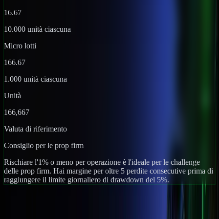
16.67
10.000 unità ciascuna
Micro lotti
166.67
1.000 unità ciascuna
Unità
166,667
Valuta di riferimento
Consiglio per le prop firm
Rischiare l'1% o meno per operazione è l'ideale per le challenge
delle prop firm. Hai margine per oltre 5 perdite consecutive prima di
raggiungere il limite giornaliero di drawdown del 5%.
Cos’è la dimensione della posizione?