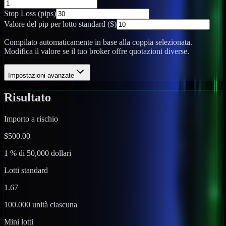
Stop Loss (pips)
Valore del pip per lotto standard ($)
Compilato automaticamente in base alla coppia selezionata.
Modifica il valore se il tuo broker offre quotazioni diverse.
Impostazioni avanzate
Risultato
Importo a rischio
$
500.00
1 % di 50,000 dollari
Lotti standard
1.67
100.000 unità ciascuna
Mini lotti